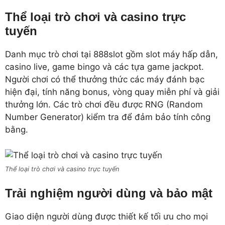
Thể loại trò chơi và casino trực
tuyến
Danh mục trò chơi tại 888slot gồm slot máy hấp dẫn,
casino live, game bingo và các tựa game jackpot.
Người chơi có thể thưởng thức các máy đánh bạc
hiện đại, tính năng bonus, vòng quay miễn phí và giải
thưởng lớn. Các trò chơi đều được RNG (Random
Number Generator) kiểm tra để đảm bảo tính công
bằng.
Thể loại trò chơi và casino trực tuyến
Trải nghiệm người dùng và bảo mật
Giao diện người dùng được thiết kế tối ưu cho mọi