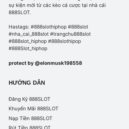
sự kiện mới từ các kèo cá cược tại nhà cái
888SLOT.
Hastags: #888slothiphop #888slot
#nha_cai_888slot #trangchu888slot
#888slot_hiphop #888slothipop
#888Slot_hiphop
protect by @elonmusk198558
HƯỚNG DẪN
Đăng Ký 888SLOT
Khuyến Mãi 888SLOT
Nạp Tiền 888SLOT
Rút Tiền 888SLOT