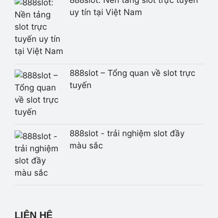
uy tín tại Việt Nam
888slot – Tổng quan về slot trực
tuyến
888slot - trải nghiệm slot đầy
màu sắc
LIÊN HỆ