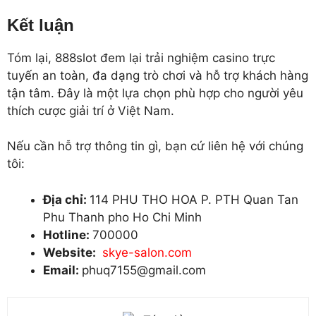
Kết luận
Tóm lại, 888slot đem lại trải nghiệm casino trực
tuyến an toàn, đa dạng trò chơi và hỗ trợ khách hàng
tận tâm. Đây là một lựa chọn phù hợp cho người yêu
thích cược giải trí ở Việt Nam.
Nếu cần hỗ trợ thông tin gì, bạn cứ liên hệ với chúng
tôi:
Địa chỉ:
114 PHU THO HOA P. PTH Quan Tan
Phu Thanh pho Ho Chi Minh
Hotline:
700000
Website:
skye-salon.com
Email:
phuq7155@gmail.com