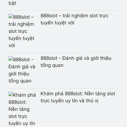
888slot – trải nghiệm slot trực
tuyến tuyệt vời
888slot - Đánh giá và giới thiệu
tổng quan
Khám phá 888slot: Nền tảng slot
trực tuyến uy tín và thú vị