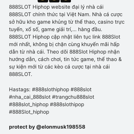
888SLOT Hiphop website đại lý nhà cái
888SLOT chính thức tại Việt Nam. Nhà cá cược
sở hữu kho game khủng từ thể thao, casino trực
tuyến, xổ số, game giải trí,… hàng đầu.
888SLOT Hiphop cập nhật liên tục link 888Slot
mới nhất, không bị chặn cùng khuyến mãi hấp
dẫn từ nhà cái. Theo dõi 888Slot Hiphop nhận
hướng dẫn, cách chơi, tin tức game, thể thao &
sự kiện mới từ các kèo cá cược tại nhà cái
888SLOT.
Hastags: #888slothiphop #888slot
#nha_cai_888slot #trangchu888slot
#888slot_hiphop #888slothipop
#888Slot_hiphop
protect by @elonmusk198558