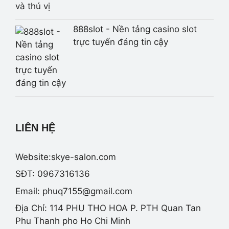
888slot - Nền tảng casino slot
trực tuyến đáng tin cậy
LIÊN HỆ
Website:skye-salon.com
SĐT: 0967316136
Email:
phuq7155@gmail.com
Địa Chỉ: 114 PHU THO HOA P. PTH Quan Tan
Phu Thanh pho Ho Chi Minh