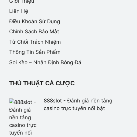
Giới Thiệu
Liên Hệ
Điều Khoản Sử Dụng
Chính Sách Bảo Mật
Từ Chối Trách Nhiệm
Thông Tin Sản Phẩm
Soi Kèo – Nhận Định Bóng Đá
THỦ THUẬT CÁ CƯỢC
888slot - Đánh giá nền tảng
casino trực tuyến nổi bật