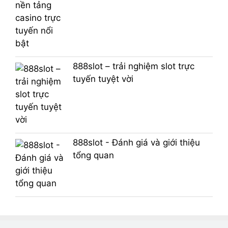
888slot – trải nghiệm slot trực
tuyến tuyệt vời
888slot - Đánh giá và giới thiệu
tổng quan