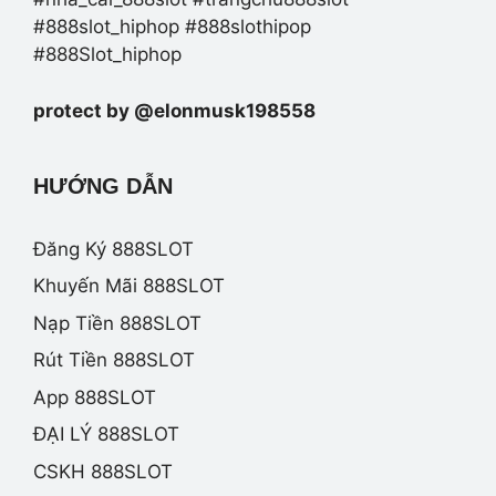
#888slot_hiphop #888slothipop
#888Slot_hiphop
protect by @elonmusk198558
HƯỚNG DẪN
Đăng Ký 888SLOT
Khuyến Mãi 888SLOT
Nạp Tiền 888SLOT
Rút Tiền 888SLOT
App 888SLOT
ĐẠI LÝ 888SLOT
CSKH 888SLOT