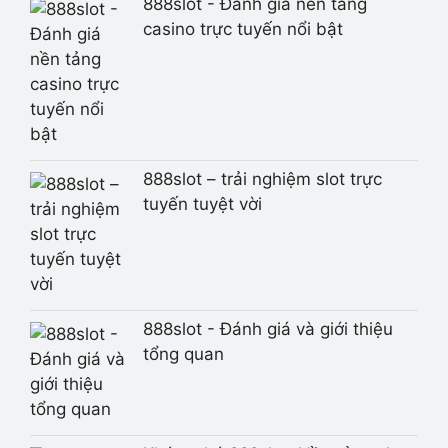
888slot - Đánh giá nền tảng
casino trực tuyến nổi bật
888slot – trải nghiệm slot trực
tuyến tuyệt vời
888slot - Đánh giá và giới thiệu
tổng quan