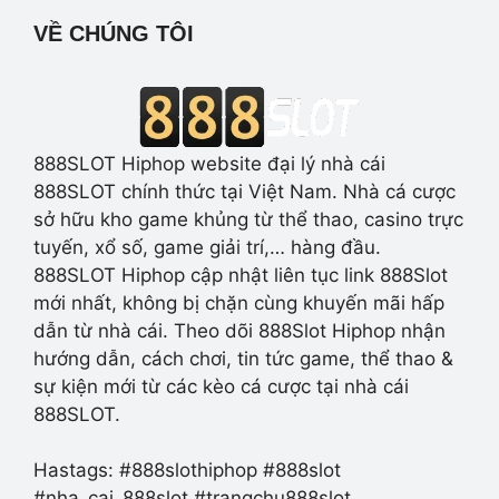
VỀ CHÚNG TÔI
888SLOT Hiphop website đại lý nhà cái
888SLOT chính thức tại Việt Nam. Nhà cá cược
sở hữu kho game khủng từ thể thao, casino trực
tuyến, xổ số, game giải trí,… hàng đầu.
888SLOT Hiphop cập nhật liên tục link 888Slot
mới nhất, không bị chặn cùng khuyến mãi hấp
dẫn từ nhà cái. Theo dõi 888Slot Hiphop nhận
hướng dẫn, cách chơi, tin tức game, thể thao &
sự kiện mới từ các kèo cá cược tại nhà cái
888SLOT.
Hastags: #888slothiphop #888slot
#nha_cai_888slot #trangchu888slot