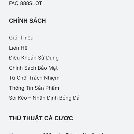
FAQ 888SLOT
CHÍNH SÁCH
Giới Thiệu
Liên Hệ
Điều Khoản Sử Dụng
Chính Sách Bảo Mật
Từ Chối Trách Nhiệm
Thông Tin Sản Phẩm
Soi Kèo – Nhận Định Bóng Đá
THỦ THUẬT CÁ CƯỢC