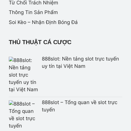
Từ Chối Trách Nhiệm
Thông Tin Sản Phẩm
Soi Kèo – Nhận Định Bóng Đá
THỦ THUẬT CÁ CƯỢC
888slot: Nền tảng slot trực tuyến
uy tín tại Việt Nam
888slot – Tổng quan về slot trực
tuyến