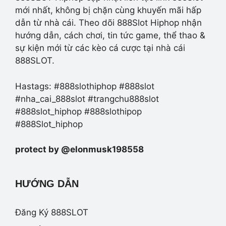
mới nhất, không bị chặn cùng khuyến mãi hấp
dẫn từ nhà cái. Theo dõi 888Slot Hiphop nhận
hướng dẫn, cách chơi, tin tức game, thể thao &
sự kiện mới từ các kèo cá cược tại nhà cái
888SLOT.
Hastags: #888slothiphop #888slot
#nha_cai_888slot #trangchu888slot
#888slot_hiphop #888slothipop
#888Slot_hiphop
protect by @elonmusk198558
HƯỚNG DẪN
Đăng Ký 888SLOT