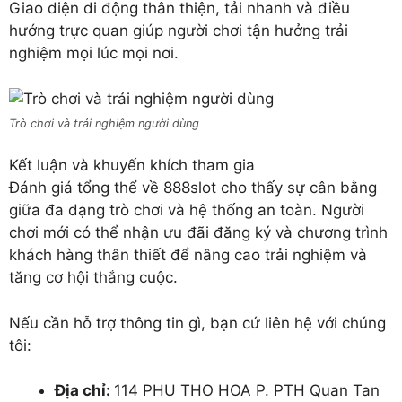
Giao diện di động thân thiện, tải nhanh và điều
hướng trực quan giúp người chơi tận hưởng trải
nghiệm mọi lúc mọi nơi.
Trò chơi và trải nghiệm người dùng
Kết luận và khuyến khích tham gia
Đánh giá tổng thể về 888slot cho thấy sự cân bằng
giữa đa dạng trò chơi và hệ thống an toàn. Người
chơi mới có thể nhận ưu đãi đăng ký và chương trình
khách hàng thân thiết để nâng cao trải nghiệm và
tăng cơ hội thắng cuộc.
Nếu cần hỗ trợ thông tin gì, bạn cứ liên hệ với chúng
tôi:
Địa chỉ:
114 PHU THO HOA P. PTH Quan Tan