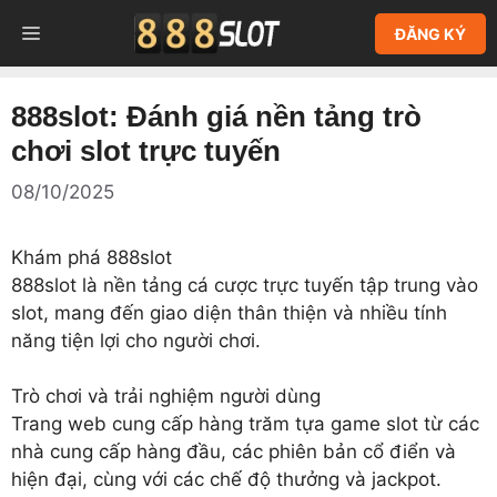
Chuyển
MENU
ĐĂNG KÝ
đến
nội
dung
888slot: Đánh giá nền tảng trò
chơi slot trực tuyến
08/10/2025
Khám phá 888slot
888slot là nền tảng cá cược trực tuyến tập trung vào
slot, mang đến giao diện thân thiện và nhiều tính
năng tiện lợi cho người chơi.
Trò chơi và trải nghiệm người dùng
Trang web cung cấp hàng trăm tựa game slot từ các
nhà cung cấp hàng đầu, các phiên bản cổ điển và
hiện đại, cùng với các chế độ thưởng và jackpot.