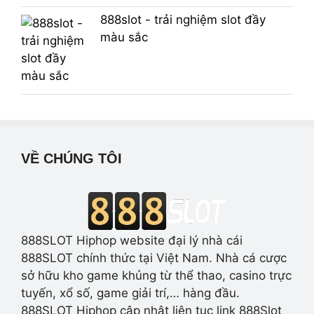
888slot - trải nghiệm slot đầy
màu sắc
VỀ CHÚNG TÔI
888SLOT Hiphop website đại lý nhà cái
888SLOT chính thức tại Việt Nam. Nhà cá cược
sở hữu kho game khủng từ thể thao, casino trực
tuyến, xổ số, game giải trí,… hàng đầu.
888SLOT Hiphop cập nhật liên tục link 888Slot