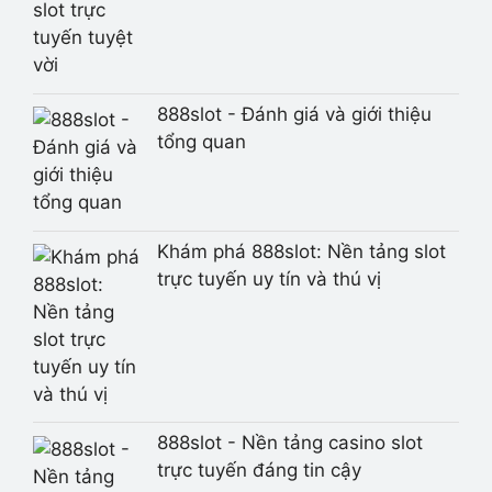
888slot - Đánh giá và giới thiệu
tổng quan
Khám phá 888slot: Nền tảng slot
trực tuyến uy tín và thú vị
888slot - Nền tảng casino slot
trực tuyến đáng tin cậy