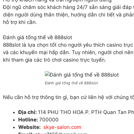
Đội ngũ chăm sóc khách hàng 24/7 sẵn sàng giải đáp th
diện người dùng thân thiện, hướng dẫn chi tiết và phả
hỗ trợ khi cần.
Đánh giá tổng thể về 888slot
888slot là lựa chọn tốt cho người yêu thích casino tr
và các khuyến mại hấp dẫn. Tuy nhiên, người chơi nên 
khi tham gia các trò chơi casino trực tuyến.
Đánh giá tổng thể về 888slot
Nếu cần hỗ trợ thông tin gì, bạn cứ liên hệ với chúng t
Địa chỉ:
114 PHU THO HOA P. PTH Quan Tan Ph
Hotline:
700000
Website:
skye-salon.com