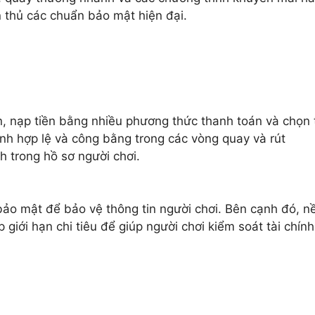
n thủ các chuẩn bảo mật hiện đại.
, nạp tiền bằng nhiều phương thức thanh toán và chọn 
nh hợp lệ và công bằng trong các vòng quay và rút
h trong hồ sơ người chơi.
ảo mật để bảo vệ thông tin người chơi. Bên cạnh đó, n
 giới hạn chi tiêu để giúp người chơi kiểm soát tài chính