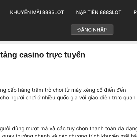
KHUYẾN MÃI 888SLOT
NẠP TIỀN 888SLOT
R
ĐĂNG NHẬP
 tảng casino trực tuyến
ung cấp hàng trăm trò chơi từ máy xèng cổ điển đến
cho người chơi ở nhiều quốc gia với giao diện trực quan
 người dùng mượt mà và các tùy chọn thanh toán đa dạn
ot, quay thưởng nhanh và các chương trình khuyến mãi h