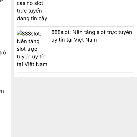
888slot: Nền tảng slot trực tuyến
uy tín tại Việt Nam
trò
ền
.