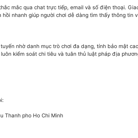
ắc mắc qua chat trực tiếp, email và số điện thoại. Gia
n hồi nhanh giúp người chơi dễ dàng tìm thấy thông tin 
ực tuyến nhờ danh mục trò chơi đa dạng, tính bảo mật ca
luôn kiểm soát chi tiêu và tuân thủ luật pháp địa phươn
ôi:
u Thanh pho Ho Chi Minh