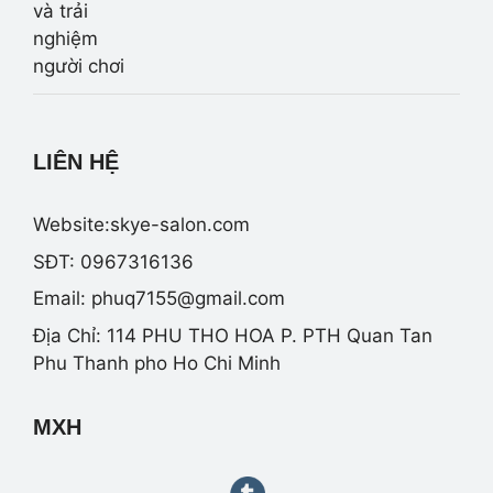
LIÊN HỆ
Website:skye-salon.com
SĐT: 0967316136
Email:
phuq7155@gmail.com
Địa Chỉ: 114 PHU THO HOA P. PTH Quan Tan
Phu Thanh pho Ho Chi Minh
MXH