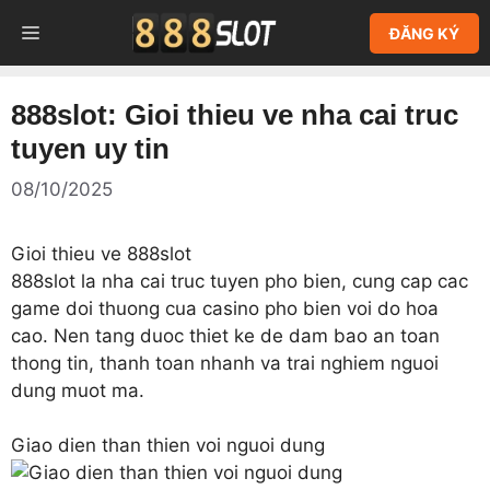
Chuyển
MENU
ĐĂNG KÝ
đến
nội
dung
888slot: Gioi thieu ve nha cai truc
tuyen uy tin
08/10/2025
Gioi thieu ve 888slot
888slot la nha cai truc tuyen pho bien, cung cap cac
game doi thuong cua casino pho bien voi do hoa
cao. Nen tang duoc thiet ke de dam bao an toan
thong tin, thanh toan nhanh va trai nghiem nguoi
dung muot ma.
Giao dien than thien voi nguoi dung