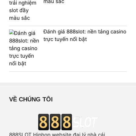
màu sắc
Đánh giá 888slot: nền tảng casino
trực tuyến nổi bật
VỀ CHÚNG TÔI
888SLOT Hiphop website đại lý nhà cái