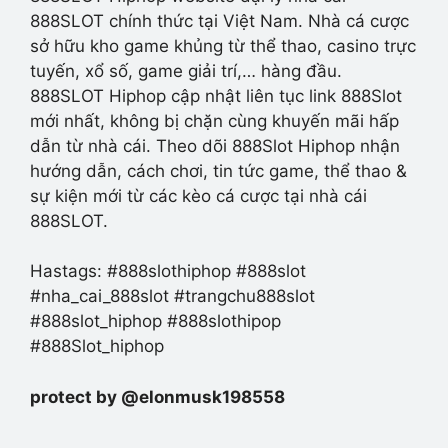
888SLOT chính thức tại Việt Nam. Nhà cá cược
sở hữu kho game khủng từ thể thao, casino trực
tuyến, xổ số, game giải trí,… hàng đầu.
888SLOT Hiphop cập nhật liên tục link 888Slot
mới nhất, không bị chặn cùng khuyến mãi hấp
dẫn từ nhà cái. Theo dõi 888Slot Hiphop nhận
hướng dẫn, cách chơi, tin tức game, thể thao &
sự kiện mới từ các kèo cá cược tại nhà cái
888SLOT.
Hastags: #888slothiphop #888slot
#nha_cai_888slot #trangchu888slot
#888slot_hiphop #888slothipop
#888Slot_hiphop
protect by @elonmusk198558