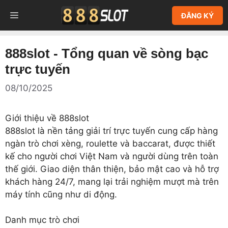
Chuyển
MENU
ĐĂNG KÝ
đến
nội
dung
888slot - Tổng quan về sòng bạc
trực tuyến
08/10/2025
Giới thiệu về 888slot
888slot là nền tảng giải trí trực tuyến cung cấp hàng
ngàn trò chơi xèng, roulette và baccarat, được thiết
kế cho người chơi Việt Nam và người dùng trên toàn
thế giới. Giao diện thân thiện, bảo mật cao và hỗ trợ
khách hàng 24/7, mang lại trải nghiệm mượt mà trên
máy tính cũng như di động.
Danh mục trò chơi