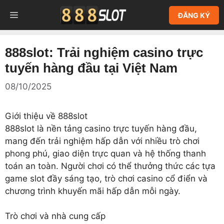
Chuyển
MENU
ĐĂNG KÝ
đến
nội
dung
888slot: Trải nghiệm casino trực
tuyến hàng đầu tại Việt Nam
08/10/2025
Giới thiệu về 888slot
888slot là nền tảng casino trực tuyến hàng đầu,
mang đến trải nghiệm hấp dẫn với nhiều trò chơi
phong phú, giao diện trực quan và hệ thống thanh
toán an toàn. Người chơi có thể thưởng thức các tựa
game slot đầy sáng tạo, trò chơi casino cổ điển và
chương trình khuyến mãi hấp dẫn mỗi ngày.
Trò chơi và nhà cung cấp