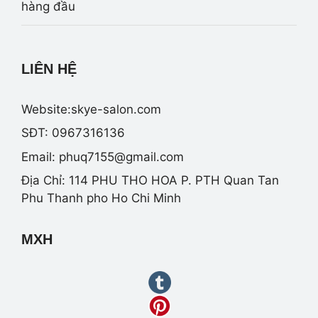
LIÊN HỆ
Website:skye-salon.com
SĐT: 0967316136
Email:
phuq7155@gmail.com
Địa Chỉ: 114 PHU THO HOA P. PTH Quan Tan
Phu Thanh pho Ho Chi Minh
MXH