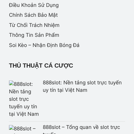
Điều Khoản Sử Dụng
Chính Sách Bảo Mật
Từ Chối Trách Nhiệm
Thông Tin Sản Phẩm
Soi Kèo – Nhận Định Bóng Đá
THỦ THUẬT CÁ CƯỢC
888slot: Nền tảng slot trực tuyến
uy tín tại Việt Nam
888slot – Tổng quan về slot trực