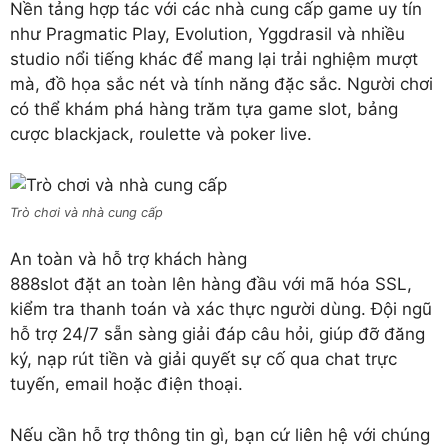
Nền tảng hợp tác với các nhà cung cấp game uy tín
như Pragmatic Play, Evolution, Yggdrasil và nhiều
studio nổi tiếng khác để mang lại trải nghiệm mượt
mà, đồ họa sắc nét và tính năng đặc sắc. Người chơi
có thể khám phá hàng trăm tựa game slot, bảng
cược blackjack, roulette và poker live.
Trò chơi và nhà cung cấp
An toàn và hỗ trợ khách hàng
888slot đặt an toàn lên hàng đầu với mã hóa SSL,
kiểm tra thanh toán và xác thực người dùng. Đội ngũ
hỗ trợ 24/7 sẵn sàng giải đáp câu hỏi, giúp đỡ đăng
ký, nạp rút tiền và giải quyết sự cố qua chat trực
tuyến, email hoặc điện thoại.
Nếu cần hỗ trợ thông tin gì, bạn cứ liên hệ với chúng