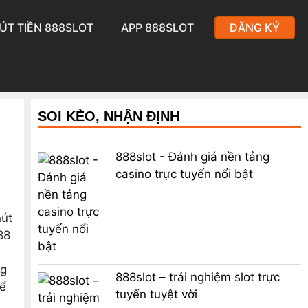
ÚT TIỀN 888SLOT
APP 888SLOT
ĐĂNG KÝ
SOI KÈO, NHẬN ĐỊNH
888slot - Đánh giá nền tảng
casino trực tuyến nổi bật
hút
88
ng
888slot – trải nghiệm slot trực
hể
tuyến tuyệt vời