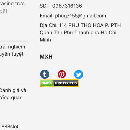
casino trực
SĐT: 0967316136
 bật
Email:
phuq7155@gmail.com
Địa Chỉ: 114 PHU THO HOA P. PTH
Quan Tan Phu Thanh pho Ho Chi
Minh
trải nghiệm
tuyến tuyệt
MXH
 Đánh giá và
 tổng quan
888slot: