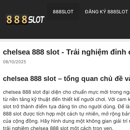
Chuyển
đến
888SLOT
ĐĂNG KÝ 888SLOT
nội
dung
chelsea 888 slot - Trải nghiệm đỉnh 
08/10/2025
chelsea 888 slot – tổng quan chủ đề và 
chelsea 888 slot đại diện cho chuẩn mực mới trong ngà
từ nền tảng kỹ thuật đến thiết kế người chơi. Với cam
slot trở thành điểm tựa đáng tin cho người dùng. Để l
888 slot được tích hợp một cách tự nhiên, mở rộng bả
của cộng đồng. Hãy hình dung một không gian giải trí
trải nghiệm chelsea 888 slot một cách trọn vẹn.