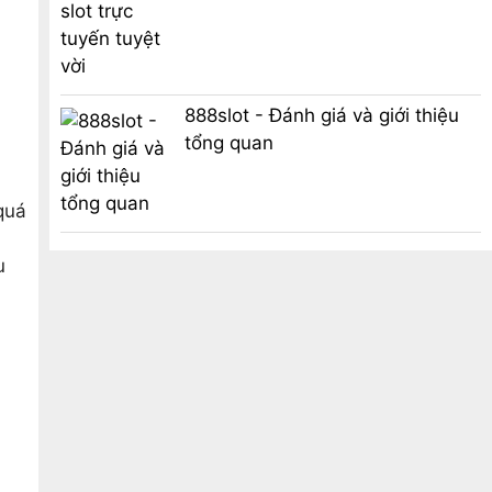
888slot - Đánh giá và giới thiệu
tổng quan
quá
u