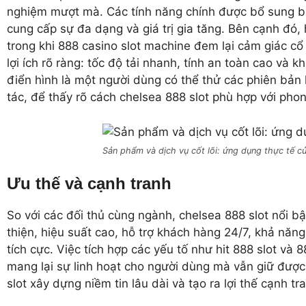
nghiệm mượt mà. Các tính năng chính được bổ sung b
cung cấp sự đa dạng và giá trị gia tăng. Bên cạnh đó, 
trong khi 888 casino slot machine đem lại cảm giác c
lợi ích rõ ràng: tốc độ tải nhanh, tính an toàn cao và 
điển hình là một người dùng có thể thử các phiên bản k
tác, để thấy rõ cách chelsea 888 slot phù hợp với pho
Sản phẩm và dịch vụ cốt lõi: ứng dụng thực tế c
Ưu thế và cạnh tranh
So với các đối thủ cùng ngành, chelsea 888 slot nổi bậ
thiện, hiệu suất cao, hỗ trợ khách hàng 24/7, khả năn
tích cực. Việc tích hợp các yếu tố như hit 888 slot và
mang lại sự linh hoạt cho người dùng mà vẫn giữ đư
slot xây dựng niềm tin lâu dài và tạo ra lợi thế cạnh tr