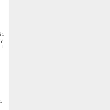
ác
kỹ
ot
c