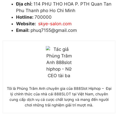
Địa chỉ:
114 PHU THO HOA P. PTH Quan Tan
Phu Thanh pho Ho Chi Minh
Hotline:
700000
Website:
skye-salon.com
Email:
phuq7155@gmail.com
Tôi là Phùng Trâm Anh chuyên gia của 888Slot Hiphop – Đại
lý chính thức của nhà cái 888SLOT tại Việt Nam, chuyên
cung cấp dịch vụ cá cược chất lượng và mang đến người
chơi những trải nghiệm giải trí mượt mà.