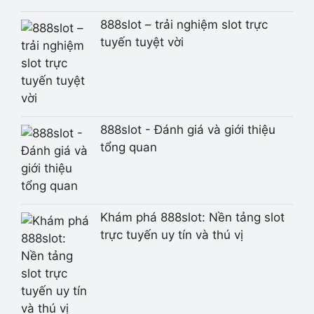
888slot – trải nghiệm slot trực
tuyến tuyệt vời
888slot - Đánh giá và giới thiệu
tổng quan
Khám phá 888slot: Nền tảng slot
trực tuyến uy tín và thú vị