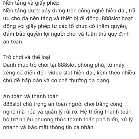
Nền tảng và giấy phép
Nền tảng được xây dựng trên công nghệ hiện đại, tối
ưu cho đa nền tảng và thiết bị di động. 888slot hoạt
động với giấy phép từ các tổ chức có thẩm quyền,
đảm bảo quyền lợi người chơi và tuân thủ quy định
an toàn.
Trò chơi và thể loại
Danh mục trò chơi tại 888slot phong phú, từ máy
xèng cổ điển đến video slot hiện đại, kèm theo nhiều
chủ đề hấp dẫn và cơ chế thưởng đa dạng.
An toàn và thanh toán
888slot chú trọng an toàn người chơi bằng công
nghệ mã hóa và quản lý rủi ro. Hệ thống thanh toán
hỗ trợ nhiều phương thức thanh toán phổ biến, xử lý
nhanh và bảo mật thông tin cá nhân.