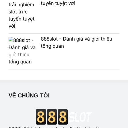
tuyến tuyệt vời
888slot - Đánh giá và giới thiệu
tổng quan
VỀ CHÚNG TÔI