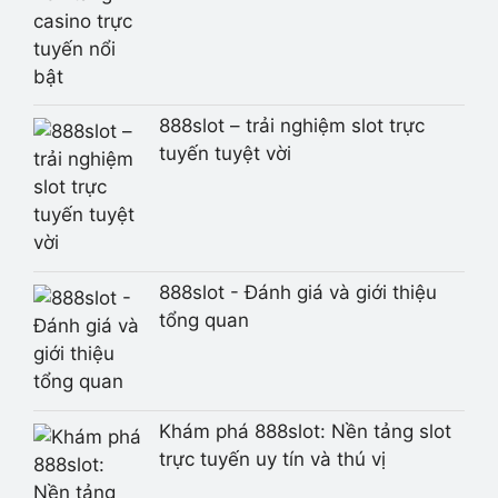
888slot – trải nghiệm slot trực
tuyến tuyệt vời
888slot - Đánh giá và giới thiệu
tổng quan
Khám phá 888slot: Nền tảng slot
trực tuyến uy tín và thú vị