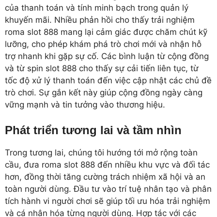
của thanh toán và tính minh bạch trong quản lý
khuyến mãi. Nhiều phản hồi cho thấy trải nghiệm
roma slot 888 mang lại cảm giác được chăm chút kỹ
lưỡng, cho phép khám phá trò chơi mới và nhận hỗ
trợ nhanh khi gặp sự cố. Các bình luận từ cộng đồng
và từ spin slot 888 cho thấy sự cải tiến liên tục, từ
tốc độ xử lý thanh toán đến việc cập nhật các chủ đề
trò chơi. Sự gắn kết này giúp cộng đồng ngày càng
vững mạnh và tin tưởng vào thương hiệu.
Phát triển tương lai và tầm nhìn
Trong tương lai, chúng tôi hướng tới mở rộng toàn
cầu, đưa roma slot 888 đến nhiều khu vực và đối tác
hơn, đồng thời tăng cường trách nhiệm xã hội và an
toàn người dùng. Đầu tư vào trí tuệ nhân tạo và phân
tích hành vi người chơi sẽ giúp tối ưu hóa trải nghiệm
và cá nhân hóa từng người dùng. Hợp tác với các