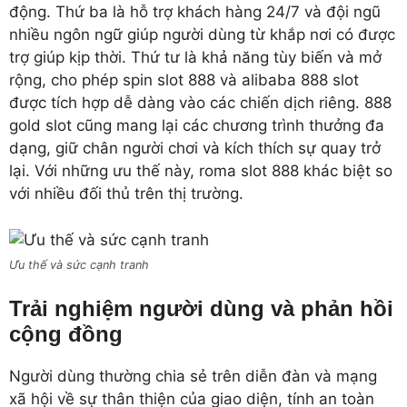
động. Thứ ba là hỗ trợ khách hàng 24/7 và đội ngũ
nhiều ngôn ngữ giúp người dùng từ khắp nơi có được
trợ giúp kịp thời. Thứ tư là khả năng tùy biến và mở
rộng, cho phép spin slot 888 và alibaba 888 slot
được tích hợp dễ dàng vào các chiến dịch riêng. 888
gold slot cũng mang lại các chương trình thưởng đa
dạng, giữ chân người chơi và kích thích sự quay trở
lại. Với những ưu thế này, roma slot 888 khác biệt so
với nhiều đối thủ trên thị trường.
Ưu thế và sức cạnh tranh
Trải nghiệm người dùng và phản hồi
cộng đồng
Người dùng thường chia sẻ trên diễn đàn và mạng
xã hội về sự thân thiện của giao diện, tính an toàn