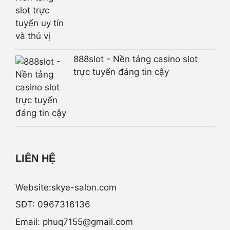
888slot - Nền tảng casino slot
trực tuyến đáng tin cậy
LIÊN HỆ
Website:skye-salon.com
SĐT: 0967316136
Email:
phuq7155@gmail.com