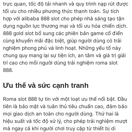
trực quan, tốc độ tải nhanh và quy trình nạp rút được
tối ưu cho nhiều phương thức thanh toán. Sự tích
hợp với alibaba 888 slot cho phép nhà sáng tạo tận
dụng nguồn lực thương mại và tối ưu hóa chiến dịch.
888 gold slot bổ sung các phiên bản game cổ điển
cùng khuyến mãi đặc biệt, giúp người dùng có trải
nghiệm phong phú và linh hoạt. Những yếu tố này
chung quy mang lại sự tiện ích, an tâm và giá trị giải
trí cao cho mỗi người dùng trải nghiệm roma slot
888.
Ưu thế và sức cạnh tranh
Roma slot 888 tự tin với một loạt ưu thế nổi bật. Đầu
tiên là bảo mật và tuân thủ tiêu chuẩn cao, đảm bảo
mọi giao dịch an toàn cho người dùng. Thứ hai là
hiệu suất và tốc độ xử lý, cho phép trải nghiệm mượt
mà ngay cả khi người chơi truy cập từ thiết bị di