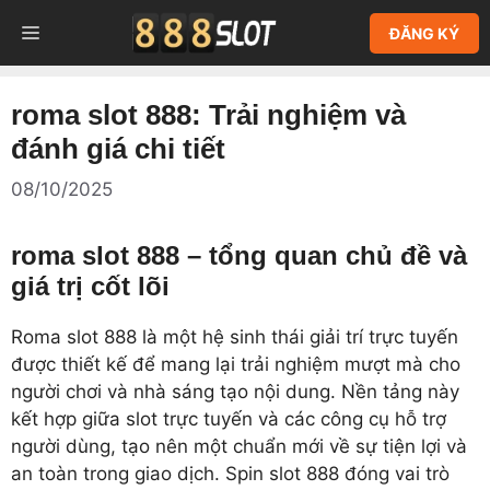
Chuyển
MENU
ĐĂNG KÝ
đến
nội
dung
roma slot 888: Trải nghiệm và
đánh giá chi tiết
08/10/2025
roma slot 888 – tổng quan chủ đề và
giá trị cốt lõi
Roma slot 888 là một hệ sinh thái giải trí trực tuyến
được thiết kế để mang lại trải nghiệm mượt mà cho
người chơi và nhà sáng tạo nội dung. Nền tảng này
kết hợp giữa slot trực tuyến và các công cụ hỗ trợ
người dùng, tạo nên một chuẩn mới về sự tiện lợi và
an toàn trong giao dịch. Spin slot 888 đóng vai trò