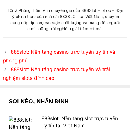
Tôi là Phùng Trâm Anh chuyên gia của 888Slot Hiphop – Đại
lý chính thức của nhà cái 888SLOT tại Việt Nam, chuyên
cung cấp dịch vụ cá cược chất lượng và mang đến người
chơi những trải nghiệm giải trí mượt mà.
888slot: Nền tảng casino trực tuyến uy tín và
phong phú
888slot: Nền tảng casino trực tuyến và trải
nghiệm slots đỉnh cao
SOI KÈO, NHẬN ĐỊNH
888slot: Nền tảng slot trực tuyến
uy tín tại Việt Nam