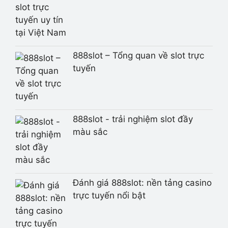
888slot – Tổng quan về slot trực
tuyến
888slot - trải nghiệm slot đầy
màu sắc
Đánh giá 888slot: nền tảng casino
trực tuyến nổi bật