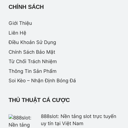
CHÍNH SÁCH
Giới Thiệu
Liên Hệ
Điều Khoản Sử Dụng
Chính Sách Bảo Mật
Từ Chối Trách Nhiệm
Thông Tin Sản Phẩm
Soi Kèo – Nhận Định Bóng Đá
THỦ THUẬT CÁ CƯỢC
888slot: Nền tảng slot trực tuyến
uy tín tại Việt Nam